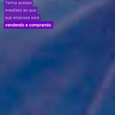
Tenha acesso
imediato ao que
sua empresa está
vendendo e comprando
.