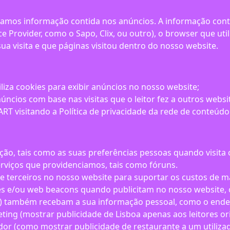
izamos informação contida nos anúncios. A informação conti
ice Provider, como o Sapo, Clix, ou outro), o browser que ut
sua visita e que páginas visitou dentro do nosso website.
liza cookies para exibir anúncios no nosso website;
ncios com base nas visitas que o leitor fez a outros websit
RT visitando a Política de privacidade da rede de conteúd
ão, tais como as suas preferências pessoas quando visita o
rviços que providenciamos, tais como fóruns.
 terceiros no nosso website para suportar os custos de ma
es e/ou web beacons quando publicitam no nosso website, o
também recebam a sua informação pessoal, como o endereço
ting (mostrar publicidade de Lisboa apenas aos leitores or
dor (como mostrar publicidade de restaurante a um utilizado