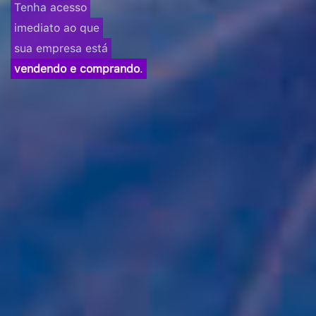
Tenha acesso
imediato ao que
sua empresa está
vendendo e comprando
.